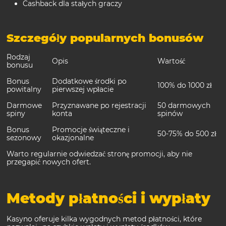
Cashback dla stałych graczy
Szczegóły popularnych bonusów
Rodzaj
Opis
Wartość
bonusu
Bonus
Dodatkowe środki po
100% do 1000 zł
powitalny
pierwszej wpłacie
Darmowe
Przyznawane po rejestracji
50 darmowych
spiny
konta
spinów
Bonus
Promocje świąteczne i
50-75% do 500 zł
sezonowy
okazjonalne
Warto regularnie odwiedzać stronę promocji, aby nie
przegapić nowych ofert.
Metody płatności i wypłaty
Kasyno oferuje kilka wygodnych metod płatności, które