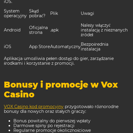
iOS.
System
Skąd
Plik
Uwagi
operacyjny
pobrać?
Należy włączyć
Oficjalna
Android
.apk
instalację z nieznanych
strona
źródeł
Bezpośrednia
iOS
App Store
Automatyczny
instalacja
Aplikacja umożliwia pełen dostęp do gier, zarządzanie
środkami i korzystanie z promocji.
Bonusy i promocje w Vox
Casino
VOX Casino kod promocyjny
przygotowało różnorodne
bonusy dla nowych oraz stałych graczy:
Bonus powitalny do pierwszej wpłaty
Darmowe spiny po rejestracji
Regularne promocje okolicznościowe