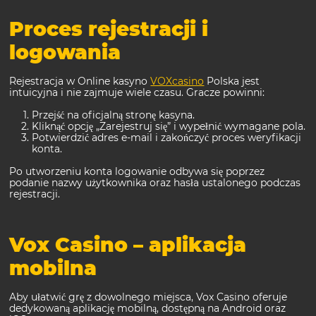
Proces rejestracji i
logowania
Rejestracja w Online kasyno
VOXcasino
Polska jest
intuicyjna i nie zajmuje wiele czasu. Gracze powinni:
Przejść na oficjalną stronę kasyna.
Kliknąć opcję „Zarejestruj się” i wypełnić wymagane pola.
Potwierdzić adres e-mail i zakończyć proces weryfikacji
konta.
Po utworzeniu konta logowanie odbywa się poprzez
podanie nazwy użytkownika oraz hasła ustalonego podczas
rejestracji.
Vox Casino – aplikacja
mobilna
Aby ułatwić grę z dowolnego miejsca, Vox Casino oferuje
dedykowaną aplikację mobilną, dostępną na Android oraz